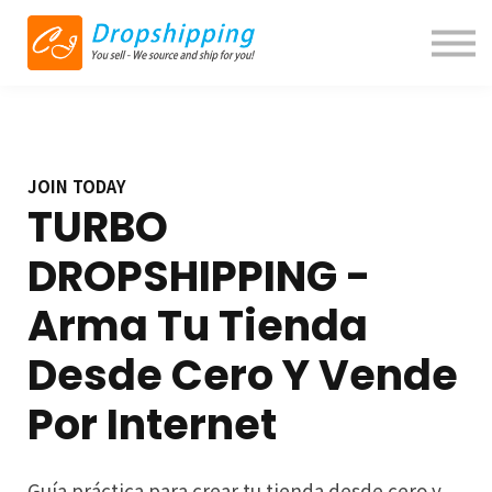
Blog
Contact us
About us
Sign in
JOIN TODAY
TURBO
DROPSHIPPING -
Arma Tu Tienda
Desde Cero Y Vende
Por Internet
Guía práctica para crear tu tienda desde cero y